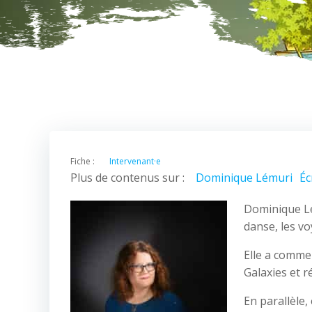
Fiche :
Intervenant·e
Plus de contenus sur :
Dominique Lémuri
Éc
Dominique Lém
danse, les vo
Elle a commen
Galaxies et 
En parallèle,