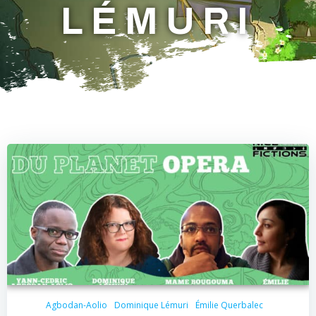
LÉMURI
Agbodan-Aolio
Dominique Lémuri
Émilie Querbalec