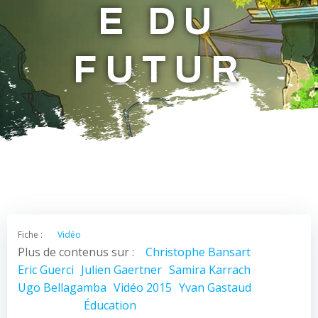
E DU
FUTUR
Fiche :
Vidéo
Plus de contenus sur :
Christophe Bansart
Eric Guerci
Julien Gaertner
Samira Karrach
Ugo Bellagamba
Vidéo 2015
Yvan Gastaud
Éducation