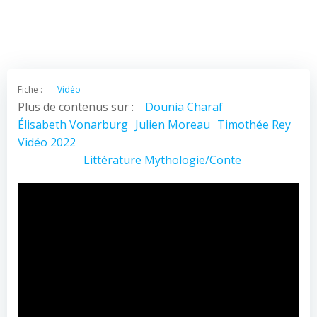
Fiche :
Vidéo
Plus de contenus sur :
Dounia Charaf
Élisabeth Vonarburg
Julien Moreau
Timothée Rey
Vidéo 2022
Littérature
Mythologie/Conte