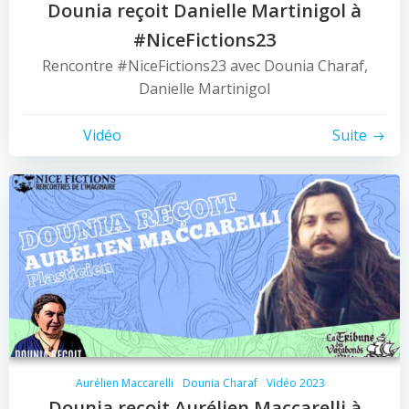
Dounia reçoit Danielle Martinigol à
#NiceFictions23
Rencontre #NiceFictions23 avec Dounia Charaf,
Danielle Martinigol
Vidéo
Suite
Aurélien Maccarelli
Dounia Charaf
Vidéo 2023
Dounia reçoit Aurélien Maccarelli à