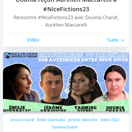
#NiceFictions23
Rencontre #NiceFictions23 avec Dounia Charaf,
Aurélien Maccarelli
Vidéo
Suite
Dounia Charaf
Émilie Querbalec
Jérôme Akkouche
Vidéo 2023
Yasmine Djebel