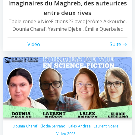
Imaginaires du Maghreb, des auteurices
entre deux rives
Table ronde #NiceFictions23 avec Jérôme Akkouche,
Dounia Charaf, Yasmine Djebel, Émilie Querbalec
Vidéo
Suite
Dounia Charaf
Élodie Serrano
Lalex Andrea
Laurent Noerel
Vidéo 2023