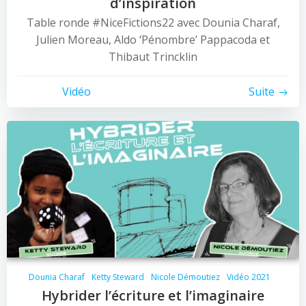
d’inspiration
Table ronde #NiceFictions22 avec Dounia Charaf,
Julien Moreau, Aldo ‘Pénombre’ Pappacoda et
Thibaut Trincklin
Vidéo
Suite
Dounia Charaf
Ketty Steward
Nicole Démoutiez
Vidéo 2021
Hybrider l’écriture et l’imaginaire