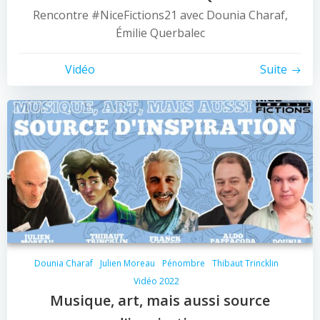
Rencontre #NiceFictions21 avec Dounia Charaf,
Émilie Querbalec
Vidéo
Suite
Dounia Charaf
Julien Moreau
Pénombre
Thibaut Trincklin
Vidéo 2022
Musique, art, mais aussi source