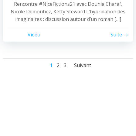
Rencontre #NiceFictions21 avec Dounia Charaf,
Nicole Démoutiez, Ketty Steward L’hybridation des
imaginaires : discussion autour d’un roman […]
Vidéo
Suite
Posts
Posts
Page
Page
Page
1
2
3
Suivant
navigation
navigation