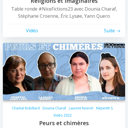
Religions et Imaginaires
Table ronde #NiceFictions23 avec Dounia Charaf,
Stéphane Croenne, Éric Lysøe, Yann Quero
Vidéo
Suite
Chantal Robillard
Dounia Charaf
Laurent Noerel
Népenth S.
Vidéo 2022
Peurs et chimères