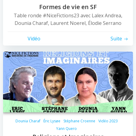
Formes de vie en SF
Table ronde #NiceFictions23 avec Lalex Andrea,
Dounia Charaf, Laurent Noerel, Élodie Serrano
Vidéo
Suite
Dounia Charaf
Éric Lysøe
Stéphane Croenne
Vidéo 2023
Yann Quero