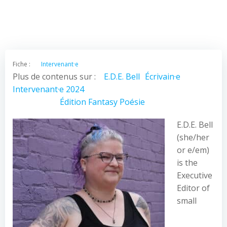
Fiche :
Intervenant·e
Plus de contenus sur :
E.D.E. Bell
Écrivain·e
Intervenant·e 2024
Édition
Fantasy
Poésie
E.D.E. Bell
(she/her
or e/em)
is the
Executive
Editor of
small