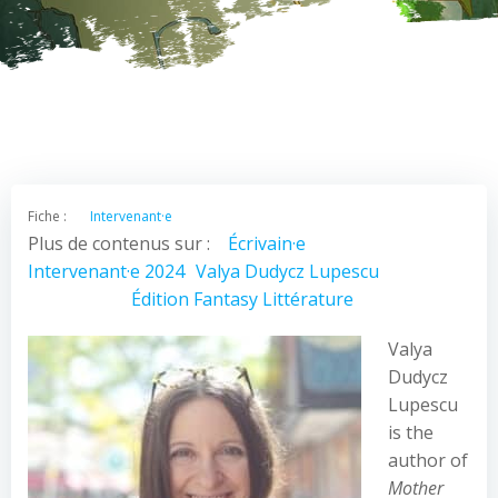
Fiche :
Intervenant·e
Plus de contenus sur :
Écrivain·e
Intervenant·e 2024
Valya Dudycz Lupescu
Édition
Fantasy
Littérature
Valya
Dudycz
Lupescu
is the
author of
Mother