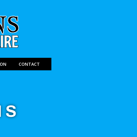
ION
CONTACT
NS