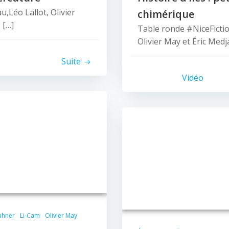
,Léo Lallot, Olivier
chimérique
 […]
Table ronde #NiceFicti
Olivier May et Éric Medj
Suite
Vidéo
uhner
Li-Cam
Olivier May