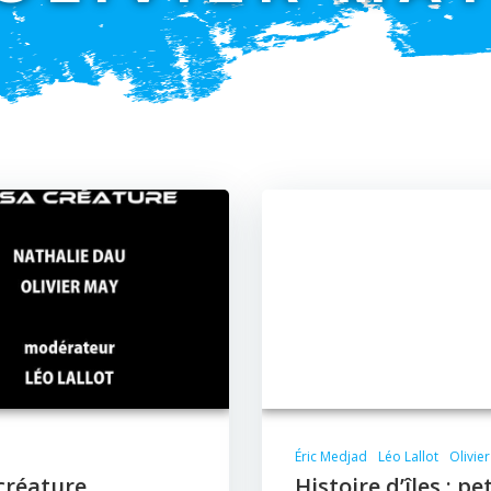
Éric Medjad
Léo Lallot
Olivie
 créature
Histoire d’îles : p