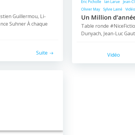
Éric Picholle
Ïan Larue
Jean-C
Olivier May
Sylvie Lainé
Vidéo
tien Guillermou, Li-
Un Million d’anné
rence Suhner À chaque
Table ronde #NiceFicti
Dunyach, Jean-Luc Gauter
Suite
Vidéo
© 2026 Nice Fictions.