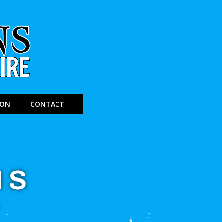
ION
CONTACT
NS
Y