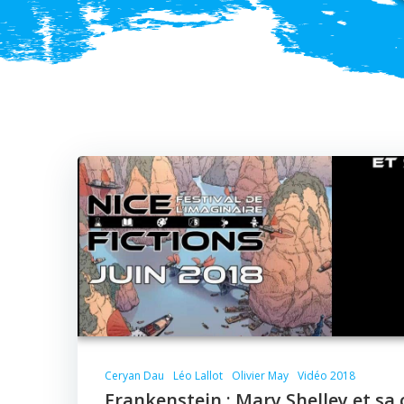
Ceryan Dau
Léo Lallot
Olivier May
Vidéo 2018
Frankenstein : Mary Shelley et sa