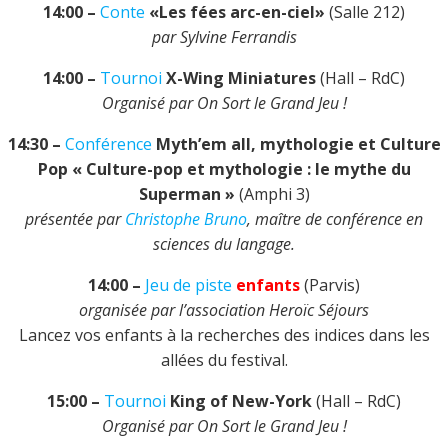
14:00 –
Conte
«Les fées arc-en-ciel»
(Salle 212)
par Sylvine Ferrandis
14:00 –
Tournoi
X-Wing Miniatures
(Hall – RdC)
Organisé par On Sort le Grand Jeu !
14:30 –
Conférence
Myth’em all, mythologie et Culture
Pop « Culture-pop et mythologie : le mythe du
Superman »
(Amphi 3)
présentée par
Christophe Bruno
, maître de conférence en
sciences du langage.
14:00 –
Jeu de piste
enfants
(Parvis)
organisée par l’association Heroïc Séjours
Lancez vos enfants à la recherches des indices dans les
allées du festival.
15:00 –
Tournoi
King of New-York
(Hall – RdC)
Organisé par
On Sort le Grand Jeu !