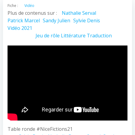
Fiche :
Vidéo
Plus de contenus sur :
Nathalie Serval
Patrick Marcel
Sandy Julien
Sylvie Denis
Vidéo 2021
Jeu de rôle
Littérature
Traduction
Table ronde #NiceFictions21