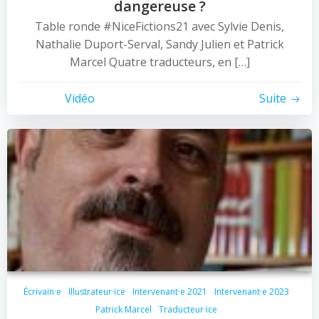
dangereuse ?
Table ronde #NiceFictions21 avec Sylvie Denis,
Nathalie Duport-Serval, Sandy Julien et Patrick
Marcel Quatre traducteurs, en […]
Vidéo
Suite
Écrivain·e
Illustrateur·ice
Intervenant·e 2021
Intervenant·e 2023
Patrick Marcel
Traducteur·ice