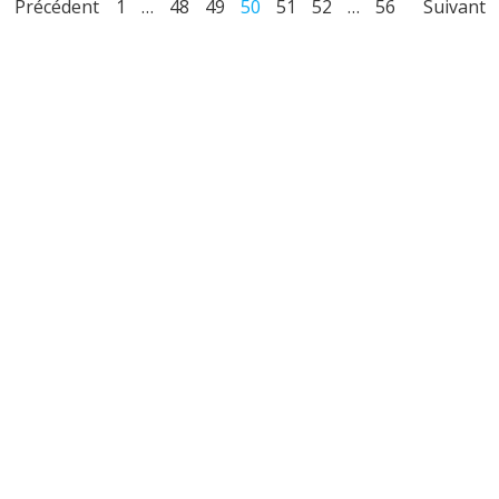
Posts
Posts
Pos
Page
Page
Page
Page
Page
Page
Page
Précédent
1
…
48
49
50
51
52
…
56
Suivant
navigation
navigation
nav