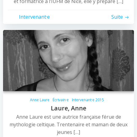
et formatrice à l’IUFM de Nice, elle y prépare […]
Intervenant·e
Suite
Anne Laure
Écrivain·e
Intervenant·e 2015
Laure, Anne
Anne Laure est une autrice française férue de
mythologie celtique. Trentenaire et maman de deux
jeunes […]