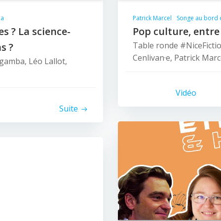
la
Patrick Marcel
Songe au bord 
es ? La science-
Pop culture, entre
Table ronde #NiceFicti
ns ?
Cenlivan·e, Patrick Mar
gamba, Léo Lallot,
Vidéo
Suite