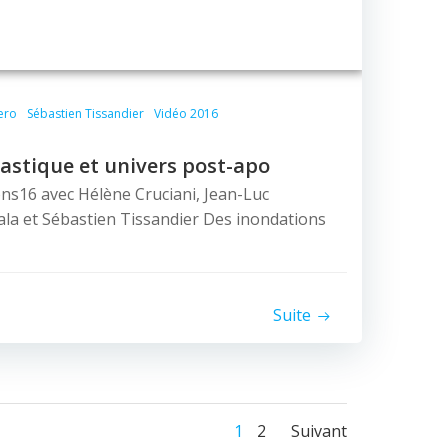
ero
Sébastien Tissandier
Vidéo 2016
lastique et univers post-apo
ns16 avec Hélène Cruciani, Jean-Luc
la et Sébastien Tissandier Des inondations
Suite
Posts
Posts
Page
Page
1
2
Suivant