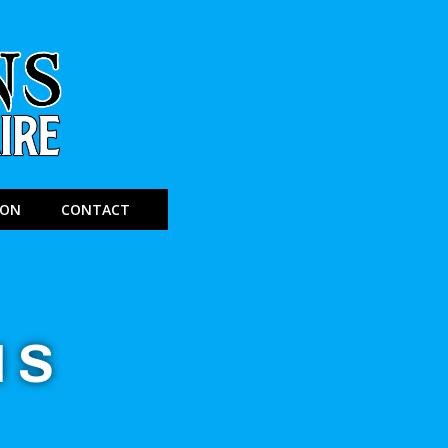
ION
CONTACT
NS