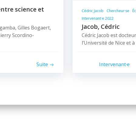
entre science et
Cédric Jacob
Chercheur·se
Éc
Intervenant·e 2022
Jacob, Cédric
gamba, Gilles Bogaert,
hierry Scordino-
Cédric Jacob est docteur
l’Université de Nice et à
Suite
Intervenant·e