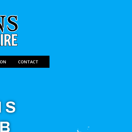
ION
CONTACT
NS
OB