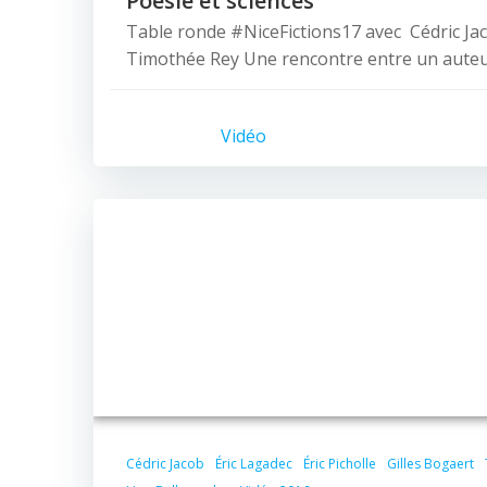
Poésie et sciences
Table ronde #NiceFictions17 avec Cédric Ja
Timothée Rey Une rencontre entre un auteu
Vidéo
Cédric Jacob
Éric Lagadec
Éric Picholle
Gilles Bogaert