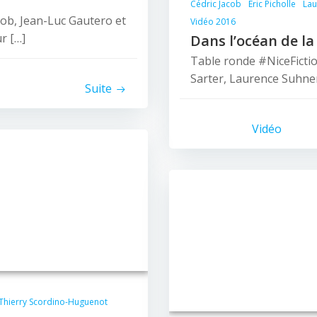
Cédric Jacob
Éric Picholle
Lau
cob, Jean-Luc Gautero et
Vidéo 2016
r […]
Dans l’océan de la
Table ronde #NiceFiction
Sarter, Laurence Suhner 
Suite
Vidéo
© 2026 Nice Fictions.
Thierry Scordino-Huguenot