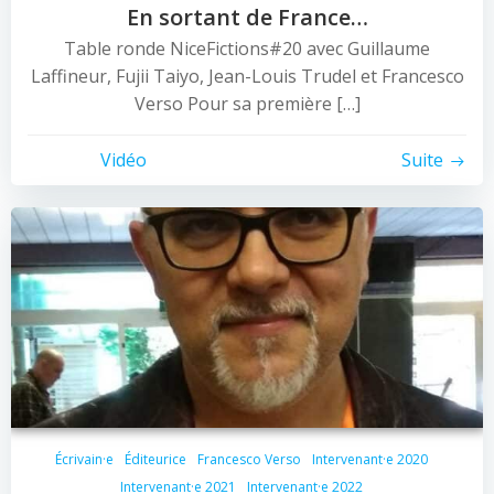
En sortant de France…
Table ronde NiceFictions#20 avec Guillaume
Laffineur, Fujii Taiyo, Jean-Louis Trudel et Francesco
Verso Pour sa première […]
Vidéo
Suite
Écrivain·e
Éditeurice
Francesco Verso
Intervenant·e 2020
Intervenant·e 2021
Intervenant·e 2022