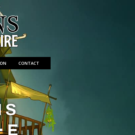
ION
CONTACT
NS
·E