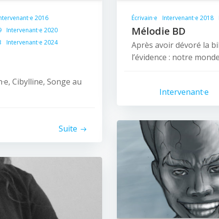
ntervenant·e 2016
Écrivain·e
Intervenant·e 2018
Mélodie BD
9
Intervenant·e 2020
3
Intervenant·e 2024
Après avoir dévoré la bi
l’évidence : notre monde
·e, Cibylline, Songe au
Intervenant·e
Suite