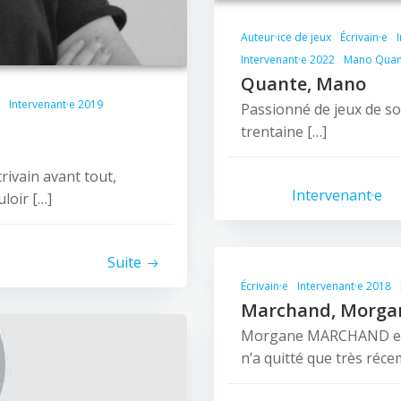
Auteur·ice de jeux
Écrivain·e
Intervenant·e 2022
Mano Quan
Quante, Mano
Intervenant·e 2019
Passionné de jeux de soc
trentaine […]
rivain avant tout,
Intervenant·e
loir […]
Suite
Écrivain·e
Intervenant·e 2018
Marchand, Morga
Morgane MARCHAND est 
n’a quitté que très réc