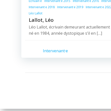
Écrivain·e
Intervenant·e 2015
Intervenant·e 2016
Interv
Intervenant·e 2018
Intervenant·e 2019
Intervenant·e 202
Léo Lallot
Lallot, Léo
Léo Lallot, écrivain demeurant actuellement 
né en 1984, année dystopique s’il en […]
Intervenant·e