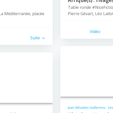
Afrique(s) : rivag
Table ronde #NiceFictio
La Méditerranée, placée
Pierre Gévart, Léo Lallo
Vidéo
Suite
© 2026 Nice Fictions.
Jean-Sébastien Guillermou
Léo