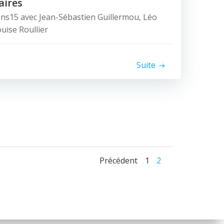
aires
ons15 avec Jean-Sébastien Guillermou, Léo
ouise Roullier
Suite
Posts
Posts
Page
Page
Précédent
1
2
navigation
navigati