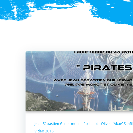
Jean-Sébastien Guillermou
Léo Lallot
Olivier 'Akae' Sanfi
Vidéo 2016