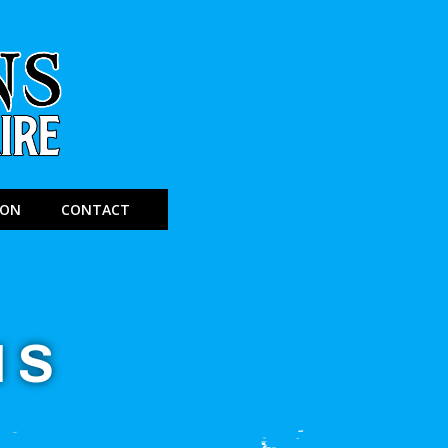
ION
CONTACT
NS