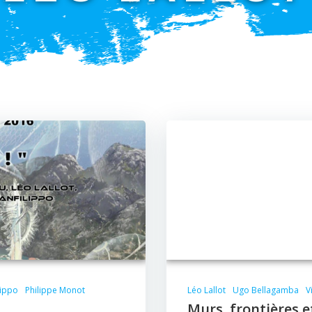
lippo
Philippe Monot
Léo Lallot
Ugo Bellagamba
V
Murs, frontières e