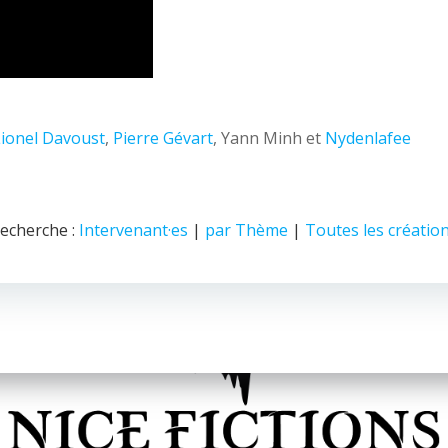
Lionel Davoust
,
Pierre Gévart
, Yann Minh et
Nydenlafee
echerche :
Intervenant·es
|
par Thème
|
Toutes les créatio