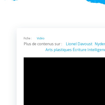
Fiche :
Vidéo
Plus de contenus sur :
Lionel Davoust
Nyden
Arts plastiques
Écriture
Intelligenc