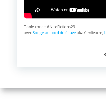
Table ronde #NiceFictions23
avec
Songe au bord du fleuve
aka Cenlivan·e,
R