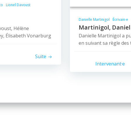
to
Lionel Davoust
Danielle Martinigol
Écrivain·e
Martinigol, Daniel
voust, Hélène
ey, Élisabeth Vonarburg
Danielle Martinigol a p
en suivant sa règle des t
Suite
Intervenant·e
© 2026 Nice Fictions.