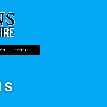
ION
CONTACT
NS