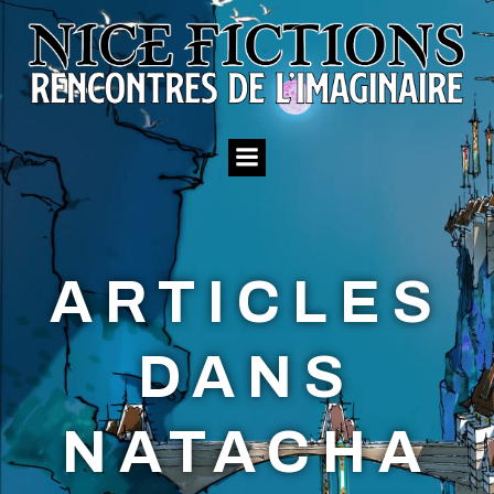
Aller
au
contenu
ARTICLES
DANS
NATACHA