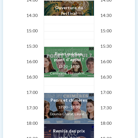
Ouverture du
festival
14:30
14:30
15:00
15:00
15:30
15:30
Point médian,
point d'appui ?
16:00
16:00
15:30 - 16:30
Cenlivane, Hannah Haguet, Népenth S., Élodie Serrano
16:30
16:30
17:00
17:00
Peurs et chimères
17:00 - 18:00
17:30
17:30
Dounia Charaf, Laurent Noërel, Chantal Robillard, Népenth S.
18:00
18:00
Remise des prix
18:00 - 19:00