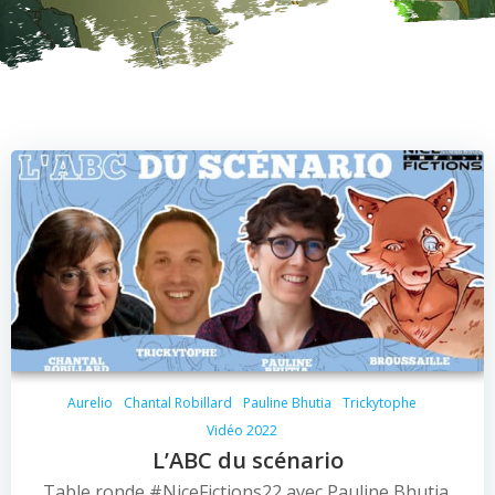
Aurelio
Chantal Robillard
Pauline Bhutia
Trickytophe
Vidéo 2022
L’ABC du scénario
Table ronde #NiceFictions22 avec Pauline Bhutia,