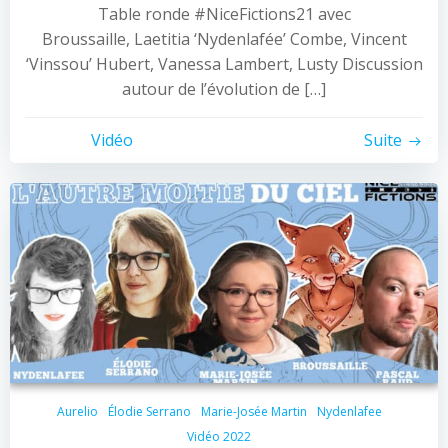
Table ronde #NiceFictions21 avec
Broussaille, Laetitia ‘Nydenlafée’ Combe, Vincent
‘Vinssou’ Hubert, Vanessa Lambert, Lusty Discussion
autour de l’évolution de […]
Vidéo
Suite
Aurelio
Élodie Serrano
Marie-Josée Martin
Nydenlafee
Vidéo 2022