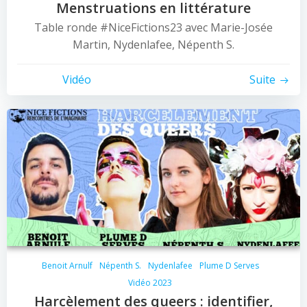
Menstruations en littérature
Table ronde #NiceFictions23 avec Marie-Josée
Martin, Nydenlafee, Népenth S.
Vidéo
Suite
Benoit Arnulf
Népenth S.
Nydenlafee
Plume D Serves
Vidéo 2023
Harcèlement des queers : identifier,