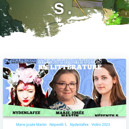
S.
Marie-Josée Martin
Népenth S.
Nydenlafee
Vidéo 2023