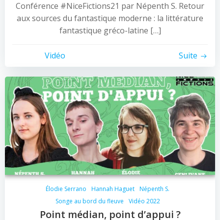
Conférence #NiceFictions21 par Népenth S. Retour
aux sources du fantastique moderne : la littérature
fantastique gréco-latine […]
Vidéo
Suite
Élodie Serrano
Hannah Haguet
Népenth S.
Songe au bord du fleuve
Vidéo 2022
Point médian, point d’appui ?