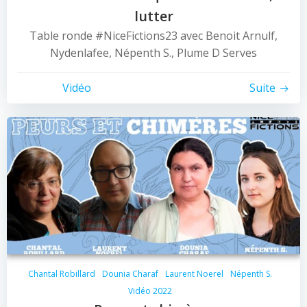
lutter
Table ronde #NiceFictions23 avec Benoit Arnulf,
Nydenlafee, Népenth S., Plume D Serves
Vidéo
Suite
Chantal Robillard
Dounia Charaf
Laurent Noerel
Népenth S.
Vidéo 2022