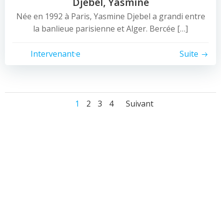
Djebel, Yasmine
Née en 1992 à Paris, Yasmine Djebel a grandi entre
la banlieue parisienne et Alger. Bercée […]
Intervenant·e
Suite
Posts
Posts
Page
Page
Page
Page
1
2
3
4
Suivant
navigation
navigation