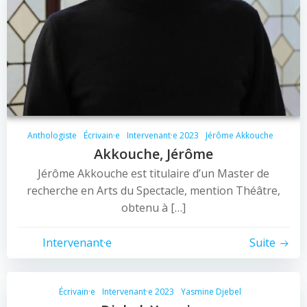
Anthologiste
Écrivain·e
Intervenant·e 2023
Jérôme Akkouche
Akkouche, Jérôme
Jérôme Akkouche est titulaire d’un Master de
recherche en Arts du Spectacle, mention Théâtre,
obtenu à […]
Intervenant·e
Suite
Écrivain·e
Intervenant·e 2023
Yasmine Djebel