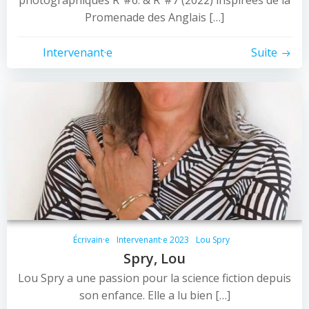
photographiques R²#6. & R²#7 (2022) inspirées de la
Promenade des Anglais […]
Intervenant·e
Suite
Écrivain·e
Intervenant·e 2023
Lou Spry
Spry, Lou
Lou Spry a une passion pour la science fiction depuis
son enfance. Elle a lu bien […]