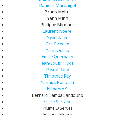
Danielle Martinigol
Bruno Mehul
Yann Minh
Philippe Mirmand
Laurent Noerel
Nydenlafee
Eric Picholle
Yann Quero
Émilie Querbalec
Jean-Louis Trudel
Pascal Raud
Timothée Rey
Yannick Rumpala
Népenth S.
Bernard Tamba Sandouno
Élodie Serrano
Plume D Serves
Malone Silence