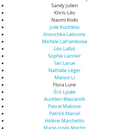
Sandy Julien
Khris-Léo
Naomi Kodo
Julie Kurtness
Anouchka Labonne
Michèle Laframboise
Léo Lallot
Sophie Lannier
Ïan Larue
Nathalie Léger
Manon Li
Flora Lune
Éric Lysøe
Aurélien Maccarelli
Pascal Malosse
Patrick Marcel
Hélène Marchetto
Marie-Josée Martin