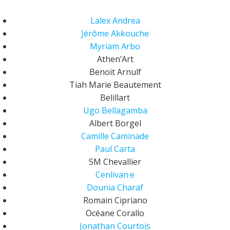
Lalex Andrea
Jérôme Akkouche
Myriam Arbo
Athen’Art
Benoit Arnulf
Tiah Marie Beautement
Belillart
Ugo Bellagamba
Albert Borgel
Camille Caminade
Paul Carta
SM Chevallier
Cenlivan·e
Dounia Charaf
Romain Cipriano
Océane Corallo
Jonathan Courtois