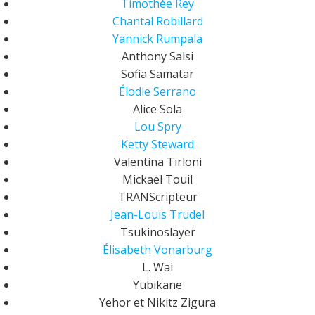
Timothée Rey
Chantal Robillard
Yannick Rumpala
Anthony Salsi
Sofia Samatar
Élodie Serrano
Alice Sola
Lou Spry
Ketty Steward
Valentina Tirloni
Mickaël Touil
TRANScripteur
Jean-Louis Trudel
Tsukinoslayer
Élisabeth Vonarburg
L. Wai
Yubikane
Yehor et Nikitz Zigura