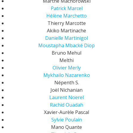
Marthe Machorowski
Patrick Marcel
Hélène Marchetto
Thierry Marcotte
Akiko Martinache
Danielle Martinigol
Moustapha Mbacké Diop
Bruno Mehul
Melthi
Olivier Merly
Mykhailo Nazarenko
Népenth S.
Joël Nichanian
Laurent Noerel
Rachid Ouadah
Xavier-Aurèle Pascal
Sylvie Poulain
Mano Quante