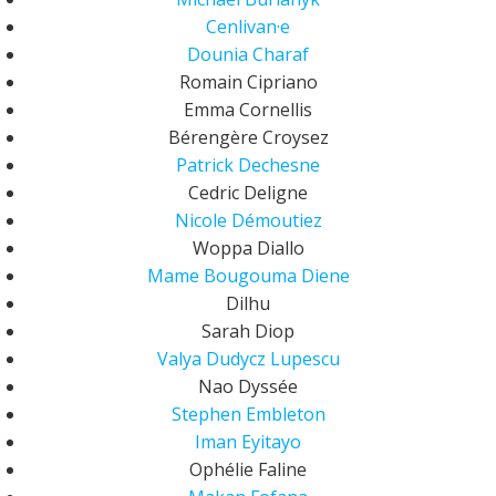
Cenlivan·e
Dounia Charaf
Romain Cipriano
Emma Cornellis
Bérengère Croysez
Patrick Dechesne
Cedric Deligne
Nicole Démoutiez
Woppa Diallo
Mame Bougouma Diene
Dilhu
Sarah Diop
Valya Dudycz Lupescu
Nao Dyssée
Stephen Embleton
Iman Eyitayo
Ophélie Faline