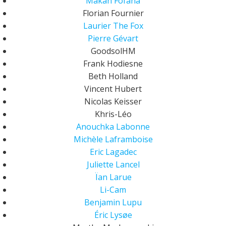
Makan Fofana
Florian Fournier
Laurier The Fox
Pierre Gévart
GoodsolHM
Frank Hodiesne
Beth Holland
Vincent Hubert
Nicolas Keisser
Khris-Léo
Anouchka Labonne
Michèle Laframboise
Eric Lagadec
Juliette Lancel
Ïan Larue
Li-Cam
Benjamin Lupu
Éric Lysøe